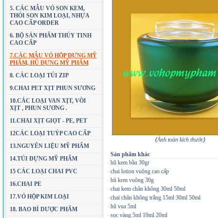
5. CÁC MẪU VỎ SON KEM,
THỎI SON KIM LOẠI, NHỰA
CAO CẤP ORDER
6. BỘ SẢN PHẨM THỦY TINH
CAO CẤP
7.CÁC MẪU VỎ HỘP ĐỰNG MỸ
PHẨM, HŨ ĐỰNG MỸ PHẨM
8. CÁC LOẠI TÚI ZIP
9.CHAI PET XỊT PHUN SƯƠNG
10.CÁC LOẠI VAN XỊT, VÒI
XỊT , PHUN SƯƠNG .
11.CHAI XỊT GIỌT - PE, PET
12CÁC LOẠI TUÝP CAO CẤP
(
Ảnh toàn kích thước
)
13.NGUYÊN LIỆU MỸ PHẨM
Sản phẩm khác
14.TÚI ĐỰNG MỸ PHẨM
hũ kem bầu 30gr
15 CÁC LOẠI CHAI PVC
chai lotion vuông cao cấp
hũ kem vuông 30g
16.CHAI PE
chai kem chân không 30ml 50ml
17.VỎ HỘP KIM LOẠI
chai chân không trắng 15ml 30ml 50ml
hũ vua 5ml
18. BAO BÌ DƯỢC PHẨM
sọc vàng 5ml 10ml 20ml