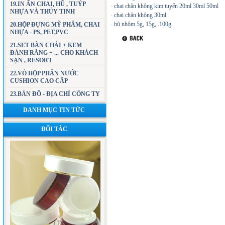
19.IN ẤN CHAI, HŨ , TUÝP
chai chân không kim tuyến 20ml 30ml 50ml
NHỰA VÀ THỦY TINH
chai chân không 30ml
hũ nhôm 5g, 15g,..100g
20.HỘP ĐỰNG MỸ PHẨM, CHAI
NHỰA - PS, PET,PVC
21.SET BÀN CHẢI + KEM
ĐÁNH RĂNG + ... CHO KHÁCH
SẠN , RESORT
22.VỎ HỘP PHẤN NƯỚC
CUSHION CAO CẤP
23.BẢN ĐỒ - ĐỊA CHỈ CÔNG TY
DANH MỤC TIN TỨC
ĐỐI TÁC