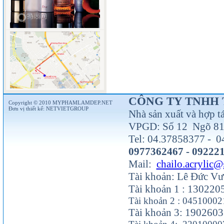
CÔNG TY TNHH 
Copyright © 2010 MYPHAMLAMDEP.NET
Đơn vị thiết kế:
NETVIETGROUP
Nhà sản xuất và hợp t
VPGD: Số 12 Ngõ 81 
Tel: 04.37858377 - 0
0977362467 - 09222
Mail:
chailo.acrylic
Tài khoản: Lê Đức V
Tài khoản 1 : 13022
Tài khoản 2 : 0451000
Tài khoản 3: 190260