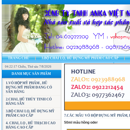
TRANG CHỦ
3.BỘ CHAI LỌ, HŨ ĐỰNG MỸ PHẨM CAO CẤP
04:22:18 Chiều
7.CÁC MẪU VỎ HỘP ĐỰNG MỸ PHẨM, HŨ ĐỰNG MỸ PHẨM
, Thứ sáu 7/8/2026
11.CH
DANH MỤC SẢN PHẨM
23.BẢN ĐỒ - ĐỊA CHỈ CÔNG TY
LIÊN HỆ
1.VỎ HỘP MỸ PHẨM , HŨ
ĐỰNG MỸ PHẨM ĐANG CÓ
SẴN HÀNG
2.CHAI, HŨ THỦY TINH CÓ
HÀNG SẴN
3.BỘ CHAI LỌ, HŨ ĐỰNG MỸ
PHẨM CAO CẤP
7.CÁC MẪU VỎ HỘP ĐỰNG MỸ PHẨM, H
50ml màu hồng oder
4. CHAI, LỌ , HŨ THẠCH CAO
HÀNG CAO CẤP