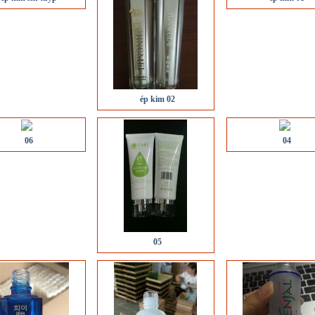
ép kim 02
06
04
05