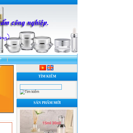
P
 HŨ , TUÝP NHỰA VÀ THỦY TINH
TÌM KIẾM
SẢN PHẨM MỚI