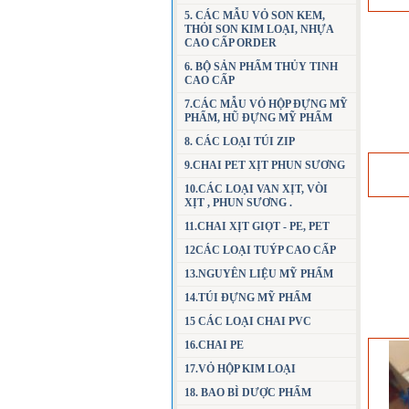
5. CÁC MẪU VỎ SON KEM,
THỎI SON KIM LOẠI, NHỰA
CAO CẤP ORDER
6. BỘ SẢN PHẨM THỦY TINH
CAO CẤP
7.CÁC MẪU VỎ HỘP ĐỰNG MỸ
PHẨM, HŨ ĐỰNG MỸ PHẨM
8. CÁC LOẠI TÚI ZIP
9.CHAI PET XỊT PHUN SƯƠNG
10.CÁC LOẠI VAN XỊT, VÒI
XỊT , PHUN SƯƠNG .
11.CHAI XỊT GIỌT - PE, PET
12CÁC LOẠI TUÝP CAO CẤP
13.NGUYÊN LIỆU MỸ PHẨM
14.TÚI ĐỰNG MỸ PHẨM
15 CÁC LOẠI CHAI PVC
16.CHAI PE
17.VỎ HỘP KIM LOẠI
18. BAO BÌ DƯỢC PHẨM