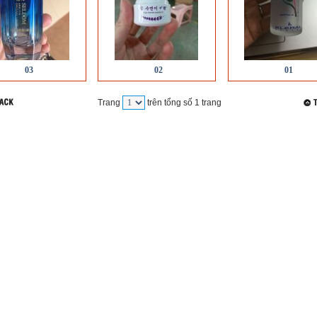
03
02
01
Trang
trên tổng số 1 trang