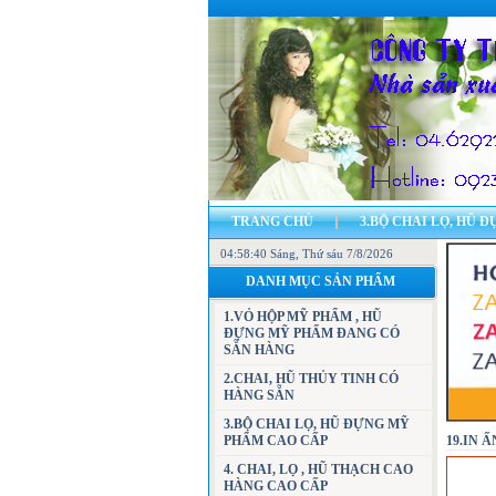
TRANG CHỦ
3.BỘ CHAI LỌ, HŨ 
04:58:41 Sáng
7.CÁC MẪU VỎ HỘP ĐỰNG MỸ PHẨM, H
, Thứ sáu 7/8/2026
DANH MỤC SẢN PHẨM
23.BẢN ĐỒ - ĐỊA CHỈ CÔNG TY
LI
1.VỎ HỘP MỸ PHẨM , HŨ
ĐỰNG MỸ PHẨM ĐANG CÓ
SẴN HÀNG
2.CHAI, HŨ THỦY TINH CÓ
HÀNG SẴN
3.BỘ CHAI LỌ, HŨ ĐỰNG MỸ
PHẨM CAO CẤP
19.IN 
4. CHAI, LỌ , HŨ THẠCH CAO
HÀNG CAO CẤP