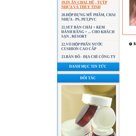
19.IN ẤN CHAI, HŨ , TUÝP
NHỰA VÀ THỦY TINH
20.HỘP ĐỰNG MỸ PHẨM, CHAI
NHỰA - PS, PET,PVC
21.SET BÀN CHẢI + KEM
ĐÁNH RĂNG + ... CHO KHÁCH
SẠN , RESORT
22.VỎ HỘP PHẤN NƯỚC
CUSHION CAO CẤP
23.BẢN ĐỒ - ĐỊA CHỈ CÔNG TY
DANH MỤC TIN TỨC
ĐỐI TÁC