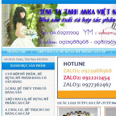
TRANG CHỦ
3.BỘ CHAI LỌ, HŨ ĐỰNG MỸ PHẨM CAO CẤP
04:36:02 Chiều
7.CÁC MẪU VỎ HỘP ĐỰNG MỸ PHẨM, HŨ ĐỰNG MỸ PHẨM
, Thứ Năm 6/8/2026
11.CH
DANH MỤC SẢN PHẨM
23.BẢN ĐỒ - ĐỊA CHỈ CÔNG TY
LIÊN HỆ
1.VỎ HỘP MỸ PHẨM , HŨ
ĐỰNG MỸ PHẨM ĐANG CÓ
SẴN HÀNG
2.CHAI, HŨ THỦY TINH CÓ
HÀNG SẴN
3.BỘ CHAI LỌ, HŨ ĐỰNG MỸ
PHẨM CAO CẤP
12CÁC LOẠI TUÝP CAO CẤP »TUÝP 30m
4. CHAI, LỌ , HŨ THẠCH CAO
HÀNG CAO CẤP