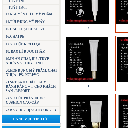
TUÝP 120ml
TUÝP 150ml
13.NGUYÊN LIỆU MỸ PHẨM
14.TÚI ĐỰNG MỸ PHẨM
14
15 CÁC LOẠI CHAI PVC
16.CHAI PE
17.VỎ HỘP KIM LOẠI
18. BAO BÌ DƯỢC PHẨM
19.IN ẤN CHAI, HŨ , TUÝP
NHỰA VÀ THỦY TINH
20.HỘP ĐỰNG MỸ PHẨM, CHAI
NHỰA - PS, PET,PVC
21.SET BÀN CHẢI + KEM
11
ĐÁNH RĂNG + ... CHO KHÁCH
SẠN , RESORT
22.VỎ HỘP PHẤN NƯỚC
CUSHION CAO CẤP
23.BẢN ĐỒ - ĐỊA CHỈ CÔNG TY
DANH MỤC TIN TỨC