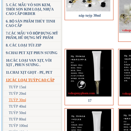
5. CÁC MẪU VỎ SON KEM,
THỎI SON KIM LOẠI, NHỰA
CAO CẤP ORDER
nắp tuýp 30ml
6. BỘ SẢN PHẨM THỦY TINH
CAO CẤP
7.CÁC MẪU VỎ HỘP ĐỰNG MỸ
PHẨM, HŨ ĐỰNG MỸ PHẨM
8. CÁC LOẠI TÚI ZIP
9.CHAI PET XỊT PHUN SƯƠNG
10.CÁC LOẠI VAN XỊT, VÒI
XỊT , PHUN SƯƠNG .
11.CHAI XỊT GIỌT - PE, PET
12CÁC LOẠI TUÝP CAO CẤP
TUÝP 15ml
TUÝP 20ml
TUÝP 30ml
17
TUÝP 40ml
TUÝP 50ml
TUÝP 80ml
TUÝP 100ml