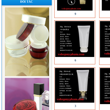
ĐỐI TÁC
9
6
3