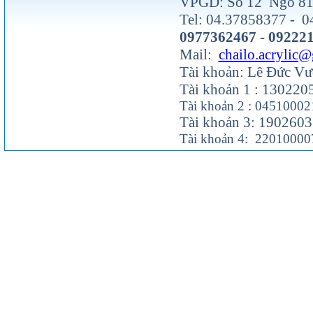
VPGD: Số 12 Ngõ 81 
Tel: 04.37858377 - 0
0977362467 - 09222
Mail:
chailo.acrylic
Tài khoản: Lê Đức V
Tài khoản 1 : 13022
Tài khoản 2 : 0451000
Tài khoản 3: 190260
Tài khoản 4: 22010000