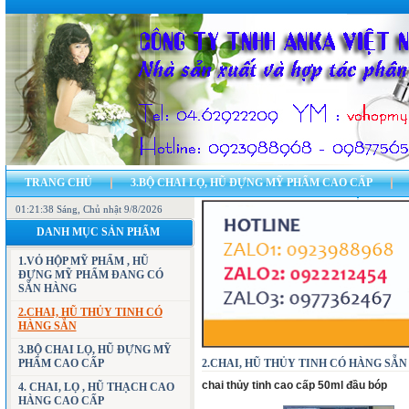
TRANG CHỦ
3.BỘ CHAI LỌ, HŨ ĐỰNG MỸ PHẨM CAO CẤP
01:21:39 Sáng
7.CÁC MẪU VỎ HỘP ĐỰNG MỸ PHẨM, HŨ ĐỰNG MỸ PHẨM
, Chủ nhật 9/8/2026
11.CH
DANH MỤC SẢN PHẨM
23.BẢN ĐỒ - ĐỊA CHỈ CÔNG TY
LIÊN HỆ
1.VỎ HỘP MỸ PHẨM , HŨ
ĐỰNG MỸ PHẨM ĐANG CÓ
SẴN HÀNG
2.CHAI, HŨ THỦY TINH CÓ
HÀNG SẴN
3.BỘ CHAI LỌ, HŨ ĐỰNG MỸ
PHẨM CAO CẤP
2.CHAI, HŨ THỦY TINH CÓ HÀNG SẴN »cha
chai thủy tinh cao cấp 50ml đầu bóp
4. CHAI, LỌ , HŨ THẠCH CAO
HÀNG CAO CẤP