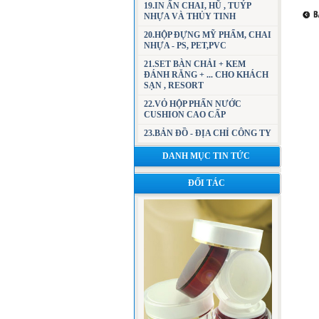
19.IN ẤN CHAI, HŨ , TUÝP
NHỰA VÀ THỦY TINH
20.HỘP ĐỰNG MỸ PHẨM, CHAI
NHỰA - PS, PET,PVC
21.SET BÀN CHẢI + KEM
ĐÁNH RĂNG + ... CHO KHÁCH
SẠN , RESORT
22.VỎ HỘP PHẤN NƯỚC
CUSHION CAO CẤP
23.BẢN ĐỒ - ĐỊA CHỈ CÔNG TY
DANH MỤC TIN TỨC
ĐỐI TÁC