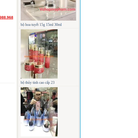
988.968
bộ hoa tuyết 15g 15ml 30ml
bộ thủy tinh cao cấp 23