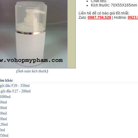
Chất liệu:
Kích thước: 70X55X165mm
Liên hệ để có báo giá tốt nhất:
Zalo:
0987.756.528
| Hotline:
0923.
(
Ảnh toàn kích thước
)
ẩm khác
gội đâu F29 - 350ml
 gội đầu F27 - 200ml
1000ml
00ml
00ml
00ml
50ml
120ml
0ml
250ml