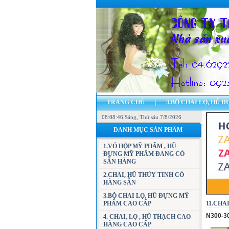
TRANG CHỦ
3.BỘ CHAI LỌ, HŨ 
08:08:47 Sáng
7.CÁC MẪU VỎ HỘP ĐỰNG MỸ PHẨM, H
, Thứ sáu 7/8/2026
DANH MỤC SẢN PHẨM
23.BẢN ĐỒ - ĐỊA CHỈ CÔNG TY
LI
1.VỎ HỘP MỸ PHẨM , HŨ
ĐỰNG MỸ PHẨM ĐANG CÓ
SẴN HÀNG
2.CHAI, HŨ THỦY TINH CÓ
HÀNG SẴN
3.BỘ CHAI LỌ, HŨ ĐỰNG MỸ
PHẨM CAO CẤP
11.CHAI
N300-3
4. CHAI, LỌ , HŨ THẠCH CAO
HÀNG CAO CẤP