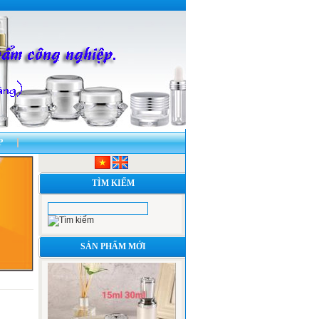
P
 HŨ , TUÝP NHỰA VÀ THỦY TINH
TÌM KIẾM
SẢN PHẨM MỚI