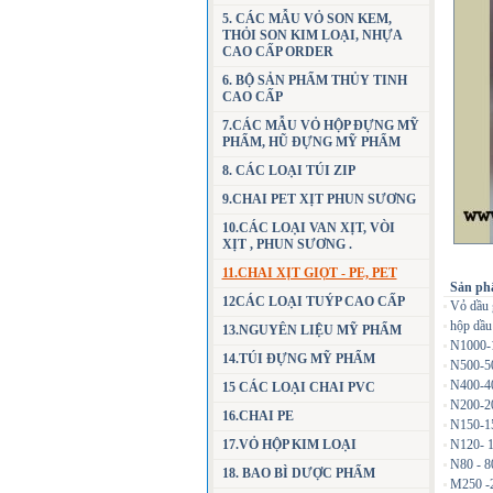
5. CÁC MẪU VỎ SON KEM,
THỎI SON KIM LOẠI, NHỰA
CAO CẤP ORDER
6. BỘ SẢN PHẨM THỦY TINH
CAO CẤP
7.CÁC MẪU VỎ HỘP ĐỰNG MỸ
PHẨM, HŨ ĐỰNG MỸ PHẨM
8. CÁC LOẠI TÚI ZIP
9.CHAI PET XỊT PHUN SƯƠNG
10.CÁC LOẠI VAN XỊT, VÒI
XỊT , PHUN SƯƠNG .
11.CHAI XỊT GIỌT - PE, PET
Sản ph
12CÁC LOẠI TUÝP CAO CẤP
Vỏ dầu 
hộp dầu
13.NGUYÊN LIỆU MỸ PHẨM
N1000-
14.TÚI ĐỰNG MỸ PHẨM
N500-5
N400-4
15 CÁC LOẠI CHAI PVC
N200-2
16.CHAI PE
N150-1
17.VỎ HỘP KIM LOẠI
N120- 
N80 - 8
18. BAO BÌ DƯỢC PHẨM
M250 -