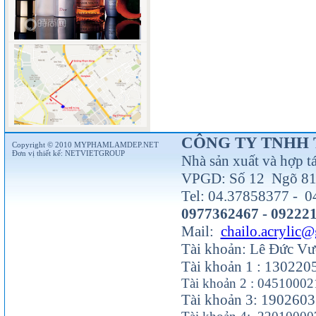
CÔNG TY TNHH 
Copyright © 2010 MYPHAMLAMDEP.NET
Đơn vị thiết kế:
NETVIETGROUP
Nhà sản xuất và hợp t
VPGD: Số 12 Ngõ 81 
Tel: 04.37858377 - 0
0977362467 - 09222
Mail:
chailo.acrylic
Tài khoản: Lê Đức V
Tài khoản 1 : 13022
Tài khoản 2 : 0451000
Tài khoản 3: 190260