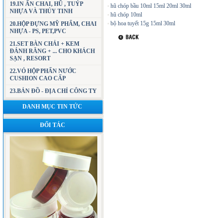
19.IN ẤN CHAI, HŨ , TUÝP
hũ chóp bầu 10ml 15ml 20ml 30ml
NHỰA VÀ THỦY TINH
hũ chóp 10ml
bộ hoa tuyết 15g 15ml 30ml
20.HỘP ĐỰNG MỸ PHẨM, CHAI
NHỰA - PS, PET,PVC
21.SET BÀN CHẢI + KEM
ĐÁNH RĂNG + ... CHO KHÁCH
SẠN , RESORT
22.VỎ HỘP PHẤN NƯỚC
CUSHION CAO CẤP
23.BẢN ĐỒ - ĐỊA CHỈ CÔNG TY
DANH MỤC TIN TỨC
ĐỐI TÁC