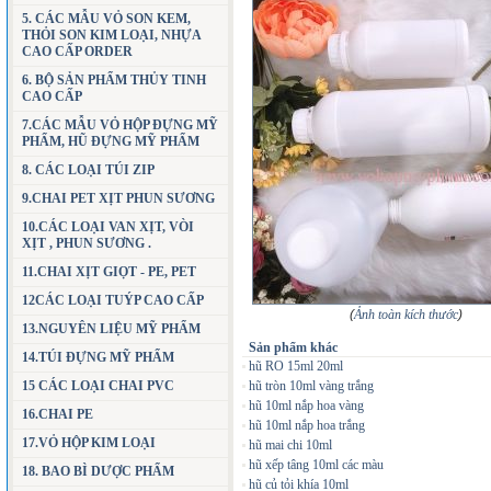
5. CÁC MẪU VỎ SON KEM,
THỎI SON KIM LOẠI, NHỰA
CAO CẤP ORDER
6. BỘ SẢN PHẨM THỦY TINH
CAO CẤP
7.CÁC MẪU VỎ HỘP ĐỰNG MỸ
PHẨM, HŨ ĐỰNG MỸ PHẨM
8. CÁC LOẠI TÚI ZIP
9.CHAI PET XỊT PHUN SƯƠNG
10.CÁC LOẠI VAN XỊT, VÒI
XỊT , PHUN SƯƠNG .
11.CHAI XỊT GIỌT - PE, PET
12CÁC LOẠI TUÝP CAO CẤP
(
Ảnh toàn kích thước
)
13.NGUYÊN LIỆU MỸ PHẨM
Sản phẩm khác
14.TÚI ĐỰNG MỸ PHẨM
hũ RO 15ml 20ml
15 CÁC LOẠI CHAI PVC
hũ tròn 10ml vàng trắng
hũ 10ml nắp hoa vàng
16.CHAI PE
hũ 10ml nắp hoa trắng
17.VỎ HỘP KIM LOẠI
hũ mai chi 10ml
hũ xếp tâng 10ml các màu
18. BAO BÌ DƯỢC PHẨM
hũ củ tỏi khía 10ml