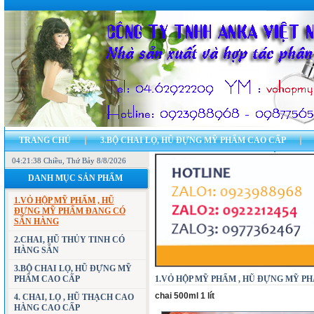
TRANG CHỦ
3.BỘ CHAI LỌ, HŨ ĐỰNG MỸ PHẨM CAO CẤP
04:21:38 Chiều
7.CÁC MẪU VỎ HỘP ĐỰNG MỸ PHẨM, HŨ ĐỰNG MỸ PHẨM
, Thứ Bảy 8/8/2026
11.CH
DANH MỤC SẢN PHẨM
23.BẢN ĐỒ - ĐỊA CHỈ CÔNG TY
LIÊN HỆ
1.VỎ HỘP MỸ PHẨM , HŨ
ĐỰNG MỸ PHẨM ĐANG CÓ
SẴN HÀNG
2.CHAI, HŨ THỦY TINH CÓ
HÀNG SẴN
3.BỘ CHAI LỌ, HŨ ĐỰNG MỸ
PHẨM CAO CẤP
1.VỎ HỘP MỸ PHẨM , HŨ ĐỰNG MỸ PHẨM
chai 500ml 1 lít
4. CHAI, LỌ , HŨ THẠCH CAO
HÀNG CAO CẤP