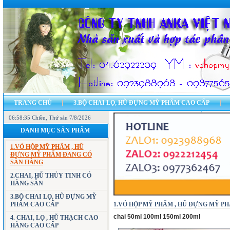
TRANG CHỦ
3.BỘ CHAI LỌ, HŨ ĐỰNG MỸ PHẨM CAO CẤP
06:58:36 Chiều
7.CÁC MẪU VỎ HỘP ĐỰNG MỸ PHẨM, HŨ ĐỰNG MỸ PHẨM
, Thứ sáu 7/8/2026
11.CH
DANH MỤC SẢN PHẨM
23.BẢN ĐỒ - ĐỊA CHỈ CÔNG TY
LIÊN HỆ
1.VỎ HỘP MỸ PHẨM , HŨ
ĐỰNG MỸ PHẨM ĐANG CÓ
SẴN HÀNG
2.CHAI, HŨ THỦY TINH CÓ
HÀNG SẴN
3.BỘ CHAI LỌ, HŨ ĐỰNG MỸ
PHẨM CAO CẤP
1.VỎ HỘP MỸ PHẨM , HŨ ĐỰNG MỸ PHẨM
chai 50ml 100ml 150ml 200ml
4. CHAI, LỌ , HŨ THẠCH CAO
HÀNG CAO CẤP