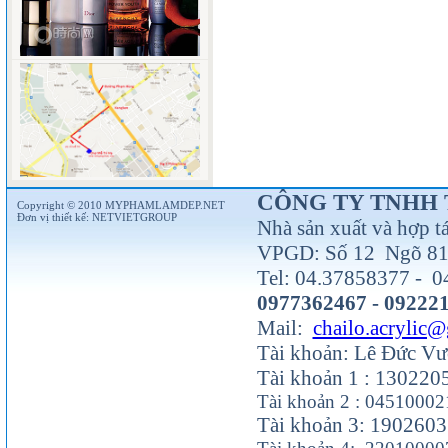
CÔNG TY TNHH 
Copyright © 2010 MYPHAMLAMDEP.NET
Đơn vị thiết kế:
NETVIETGROUP
Nhà sản xuất và hợp t
VPGD: Số 12 Ngõ 81 
Tel: 04.37858377 - 0
0977362467 - 09222
Mail:
chailo.acrylic
Tài khoản: Lê Đức V
Tài khoản 1 : 13022
Tài khoản 2 : 0451000
Tài khoản 3: 190260