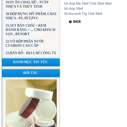
19.IN ẤN CHAI, HŨ , TUÝP
hũ chóp bầu 10ml 15ml 20ml 30ml
NHỰA VÀ THỦY TINH
hũ chóp 10ml
bộ hoa tuyết 15g 15ml 30ml
20.HỘP ĐỰNG MỸ PHẨM, CHAI
NHỰA - PS, PET,PVC
21.SET BÀN CHẢI + KEM
ĐÁNH RĂNG + ... CHO KHÁCH
SẠN , RESORT
22.VỎ HỘP PHẤN NƯỚC
CUSHION CAO CẤP
23.BẢN ĐỒ - ĐỊA CHỈ CÔNG TY
DANH MỤC TIN TỨC
ĐỐI TÁC