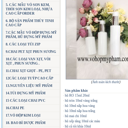
5. CÁC MẪU VỎ SON KEM,
THỎI SON KIM LOẠI, NHỰA
CAO CẤP ORDER
6. BỘ SẢN PHẨM THỦY TINH
CAO CẤP
7.CÁC MẪU VỎ HỘP ĐỰNG MỸ
PHẨM, HŨ ĐỰNG MỸ PHẨM
8. CÁC LOẠI TÚI ZIP
9.CHAI PET XỊT PHUN SƯƠNG
10.CÁC LOẠI VAN XỊT, VÒI
XỊT , PHUN SƯƠNG .
11.CHAI XỊT GIỌT - PE, PET
12CÁC LOẠI TUÝP CAO CẤP
(
Ảnh toàn kích thước
)
13.NGUYÊN LIỆU MỸ PHẨM
Sản phẩm khác
14.TÚI ĐỰNG MỸ PHẨM
hũ RO 15ml 20ml
15 CÁC LOẠI CHAI PVC
hũ tròn 10ml vàng trắng
hũ 10ml nắp hoa vàng
16.CHAI PE
hũ 10ml nắp hoa trắng
17.VỎ HỘP KIM LOẠI
hũ mai chi 10ml
hũ xếp tâng 10ml các màu
18. BAO BÌ DƯỢC PHẨM
hũ củ tỏi khía 10ml