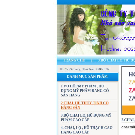
TRANG CHỦ
3.BỘ CHAI LỌ, HŨ 
08:35:25 Sáng
7.CÁC MẪU VỎ HỘP ĐỰNG MỸ PHẨM, H
, Thứ Năm 6/8/2026
DANH MỤC SẢN PHẨM
23.BẢN ĐỒ - ĐỊA CHỈ CÔNG TY
LI
1.VỎ HỘP MỸ PHẨM , HŨ
ĐỰNG MỸ PHẨM ĐANG CÓ
SẴN HÀNG
2.CHAI, HŨ THỦY TINH CÓ
HÀNG SẴN
3.BỘ CHAI LỌ, HŨ ĐỰNG MỸ
PHẨM CAO CẤP
2.CHAI,
chai th
4. CHAI, LỌ , HŨ THẠCH CAO
HÀNG CAO CẤP