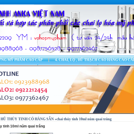
ĐỰNG MỸ PHẨM CAO CẤP
4. CHAI, LỌ , HŨ THẠCH CAO HÀNG CAO CẤ
Ũ ĐỰNG MỸ PHẨM
11.CHAI XỊT GIỌT - PE, PET
19.IN ẤN CHAI,
ÊN HỆ
 HŨ THỦY TINH CÓ HÀNG SẴN »chai thủy tinh 10ml núm quai trắng
ủy tinh 10ml núm quai trắng