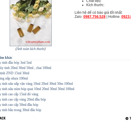
Chất liệu:
Kích thước:
Liên hệ để có báo giá tốt nhất:
Zalo:
0987.756.528
| Hotline:
0923.
(
Ảnh toàn kích thước
)
ẩm khác
y tinh đầu bóp 3ml 5ml
hủy tinh 20ml 30ml 50ml , chai 100ml
 tinh ZND 15ml 30ml
ing nắp nhựa 100ml
ủy tinh nâu nắp vặn vàng 10ml 20ml 30ml 50m 100ml
ủy tinh nâu núm bóp quai 10ml 20ml 30ml 50ml 100ml
y tinh cao cấp 15ml đỏ vàng
y tinh cao cấp vàng 20ml đầu bóp
y tinh cao cấp 50ml đầu bóp
y tinh bầu trong 30ml đầu bóp