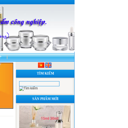
P
 HŨ , TUÝP NHỰA VÀ THỦY TINH
TÌM KIẾM
SẢN PHẨM MỚI