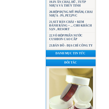
19.IN ẤN CHAI, HŨ , TUÝP
NHỰA VÀ THỦY TINH
20.HỘP ĐỰNG MỸ PHẨM, CHAI
NHỰA - PS, PET,PVC
21.SET BÀN CHẢI + KEM
ĐÁNH RĂNG + ... CHO KHÁCH
SẠN , RESORT
22.VỎ HỘP PHẤN NƯỚC
CUSHION CAO CẤP
23.BẢN ĐỒ - ĐỊA CHỈ CÔNG TY
DANH MỤC TIN TỨC
ĐỐI TÁC