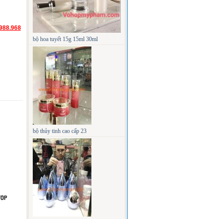
988.968
bộ hoa tuyết 15g 15ml 30ml
bộ thủy tinh cao cấp 23