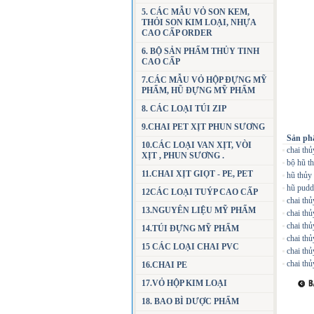
5. CÁC MẪU VỎ SON KEM,
THỎI SON KIM LOẠI, NHỰA
CAO CẤP ORDER
6. BỘ SẢN PHẨM THỦY TINH
CAO CẤP
7.CÁC MẪU VỎ HỘP ĐỰNG MỸ
PHẨM, HŨ ĐỰNG MỸ PHẨM
8. CÁC LOẠI TÚI ZIP
9.CHAI PET XỊT PHUN SƯƠNG
Sản ph
10.CÁC LOẠI VAN XỊT, VÒI
chai thủ
XỊT , PHUN SƯƠNG .
bộ hũ t
11.CHAI XỊT GIỌT - PE, PET
hũ thủy
hũ pudd
12CÁC LOẠI TUÝP CAO CẤP
chai th
13.NGUYÊN LIỆU MỸ PHẨM
chai th
chai thủ
14.TÚI ĐỰNG MỸ PHẨM
chai thủ
15 CÁC LOẠI CHAI PVC
chai thủ
chai thủ
16.CHAI PE
17.VỎ HỘP KIM LOẠI
18. BAO BÌ DƯỢC PHẨM