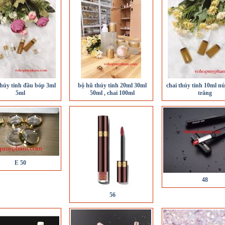
thủy tinh đầu bóp 3ml
bộ hũ thủy tinh 20ml 30ml
chai thủy tinh 10ml n
5ml
50ml , chai 100ml
trắng
E 50
48
56