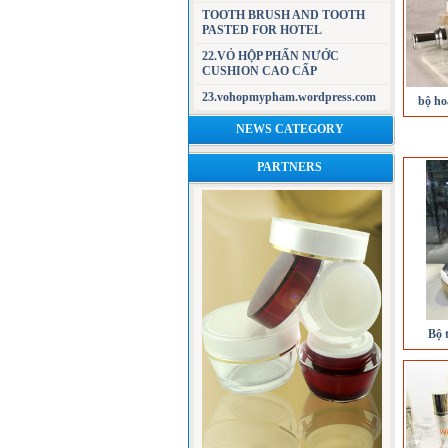
TOOTH BRUSH AND TOOTH
PASTED FOR HOTEL
22.VỎ HỘP PHẤN NƯỚC
CUSHION CAO CẤP
23.vohopmypham.wordpress.com
bộ ho
NEWS CATEGORY
PARTNERS
Bộ 