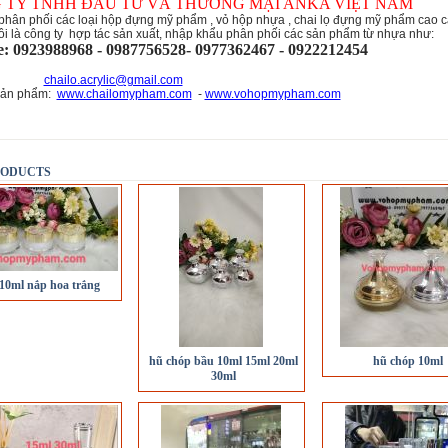
 TY TNHH ĐÂU TƯ VÀ THƯƠNG MẠI ANKA VIỆT NAM
phân phối các loại hộp đựng mỹ phẩm , vỏ hộp nhựa , chai lọ đựng mỹ phẩm cao 
ôi là công ty hợp tác sản xuất, nhập khẩu phân phối các sản phẩm từ nhựa như:
e: 0923988968 - 0987756528- 0977362467 - 0922212454
il:
chailo.acrylic@gmail.com
sản phẩm:
www.chailomypham.com
-
www.vohopmypham.com
RODUCTS
10ml nắp hoa trắng
hũ chóp bầu 10ml 15ml 20ml
hũ chóp 10ml
30ml