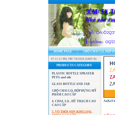
HOME PAGE
3.BỘ CHAI LỌ, HỘP
07:11:12 PM
7CHAI, HŨ, PLASTIC CONTAINERS PETG,
, FRI 7/8/2026 (GMT+8)
PRODUCTS CATEGORY
23.VOHOPMYPHAM.WORDPRESS.COM
PLASTIC BOTTLE SPRAYER
PETG and oils
GLASS BOTTLE AND JAR
3.BỘ CHAI LỌ, HỘP ĐỰNG MỸ
PHẨM CAO CẤP
AnKaVin
4. CHAI, LỌ , HŨ THẠCH CAO
CAO CẤP
5. VỎ THỎI SON KIM LOẠI,