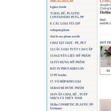
NHỰA CAO CẤP
CÔNG
chuyên 
6.glass bottle
Chúng t
Hotlin
7CHAI, HŨ, PLASTIC
CONTAINERS PETG, PP
Ma
webite 
8. CÁC LOẠI TÚI ZIP
vohopmypham
chai lo my pham acrylic
HOT P
CHAI XỊT GIỌT - PE, PET
12.CÁC LOẠI TUÝT CAO CẤP
13.NGUYÊN LIỆU MỸ PHẨM
14.TÚI ĐỰNG MỸ PHẨM
BAT IN PHUN KHO LON
hũ 
15 PE bottles
17. VỎ HỘP KIM LOẠI
18.BAO BÌ DƯỢC PHẨM
19.IN ẤN CHAI, HŨ , TUÝP
NHỰA VÀ THỦY TINH
20.Hu COSMETIC PLASTIC PP -
Germany