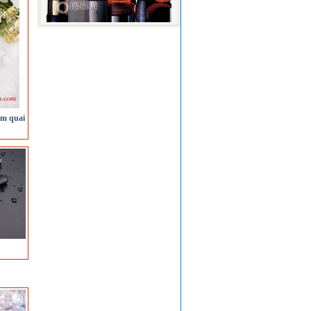
úm quai